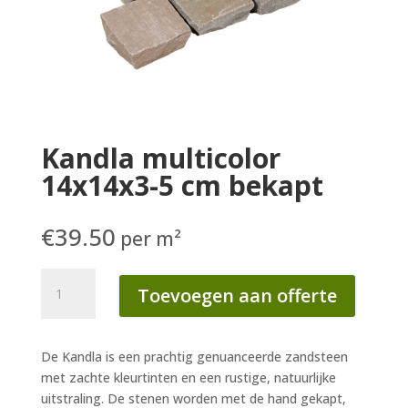
Kandla multicolor
14x14x3-5 cm bekapt
€
39.50
per m²
Kandla
Toevoegen aan offerte
multicolor
14x14x3-
5
De Kandla is een prachtig genuanceerde zandsteen
cm
met zachte kleurtinten en een rustige, natuurlijke
bekapt
uitstraling. De stenen worden met de hand gekapt,
aantal