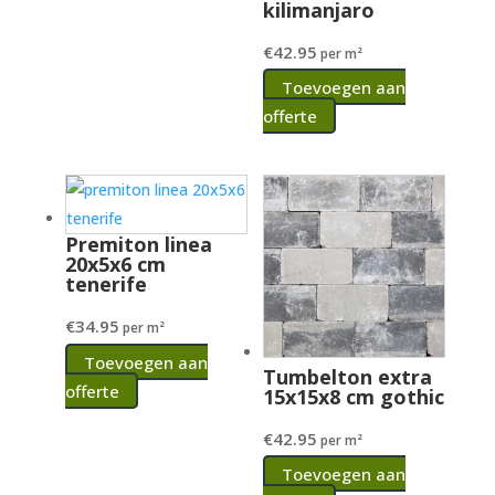
kilimanjaro
€
42.95
per m²
Toevoegen aan
offerte
Premiton linea
20x5x6 cm
tenerife
€
34.95
per m²
Toevoegen aan
Tumbelton extra
offerte
15x15x8 cm gothic
€
42.95
per m²
Toevoegen aan