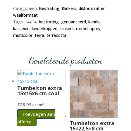
Categorieën:
Bestrating
,
Klinkers, dikformaat en
waalformaat
Tags:
14x14
,
bestrating
,
genuanceerd
,
kandla
,
kasseien
,
kinderkoppen
,
klinkers
,
michel oprey
,
multicolor
,
terra
,
terracotta
Gerelateerde producten
Tumbelton extra
15x15x6 cm coal
€
28.95
per m²
Toevoegen aan
offerte
Tumbelton extra
15×22,5×8 cm