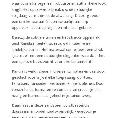
waardoor elke tegel een robuuste en authentieke look
krijgt. Het oppervlak is breukruw: de natuurlijke
splijtlaag vormt direct de afwerking. Dit zorgt voor
een unieke textuur én een natuurlijk anti‑slip
oppervlak, ideaal bij regen en intensief gebruik.
Dankzij de subtiele tinten en het strakke oppervlak
past Kandla moeiteloos in zowel moderne als
landelijke tuinen. Het materiaal combineert een strak
lijnenspel met een natuurlijke elegantie, waardoor het
een tijdloze basis vormt voor elke buitenruimte.
Kandla is verkrijgbaar in diverse formaten en daardoor
geschikt voor vrijwel elke toepassing: opritten,
terrassen, tuinpaden, siertuinen en zelfs pleinen. Door
verschillende formaten te combineren creëer je een
rustig en harmonieus geheel in je tuinontwerp.
Daarnaast is deze zandsteen vorstbestendig,
duurzaam en onderhoudsvriendelijk, waardoor je
jarenlang kunt genieten van een stijlvolle en