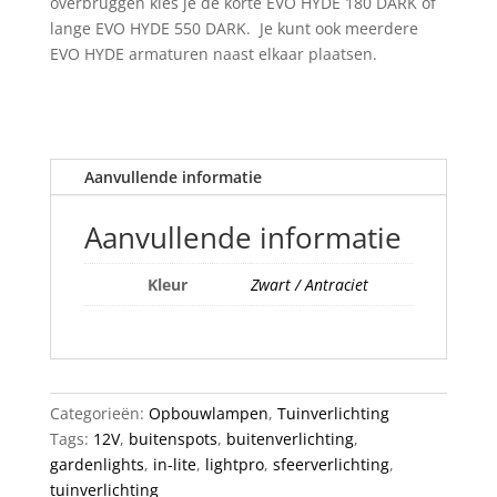
overbruggen kies je de korte EVO HYDE 180 DARK of
lange EVO HYDE 550 DARK. Je kunt ook meerdere
EVO HYDE armaturen naast elkaar plaatsen.
Aanvullende informatie
Aanvullende informatie
Kleur
Zwart / Antraciet
Categorieën:
Opbouwlampen
,
Tuinverlichting
Tags:
12V
,
buitenspots
,
buitenverlichting
,
gardenlights
,
in-lite
,
lightpro
,
sfeerverlichting
,
tuinverlichting