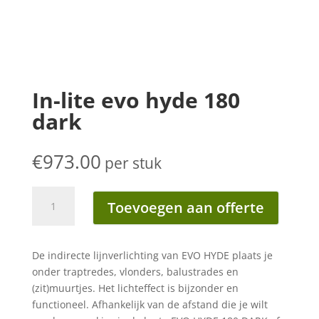
In-lite evo hyde 180
dark
€
973.00
per stuk
In-
Toevoegen aan offerte
lite
evo
hyde
De indirecte lijnverlichting van EVO HYDE plaats je
180
onder traptredes, vlonders, balustrades en
dark
(zit)muurtjes. Het lichteffect is bijzonder en
aantal
functioneel. Afhankelijk van de afstand die je wilt