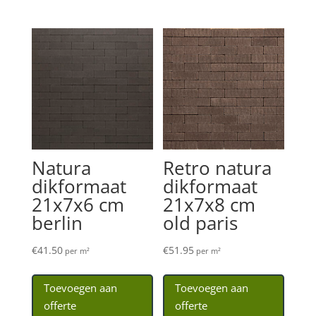
Natura
Retro natura
dikformaat
dikformaat
21x7x6 cm
21x7x8 cm
berlin
old paris
€
41.50
€
51.95
per m²
per m²
Toevoegen aan
Toevoegen aan
offerte
offerte