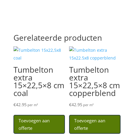
Gerelateerde producten
Tumbelton
Tumbelton
extra
extra
15×22,5×8 cm
15×22,5×8 cm
coal
copperblend
€
42.95
€
42.95
per m²
per m²
Toevoegen aan
Toevoegen aan
offerte
offerte