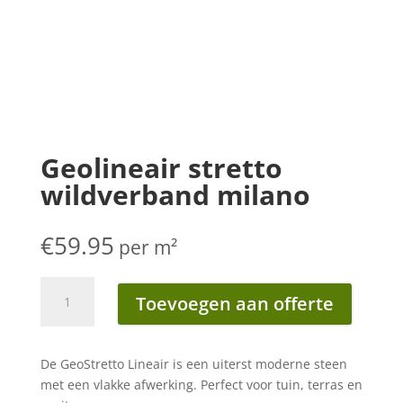
Geolineair stretto
wildverband milano
€
59.95
per m²
Geolineair
Toevoegen aan offerte
stretto
wildverband
milano
De GeoStretto Lineair is een uiterst moderne steen
aantal
met een vlakke afwerking. Perfect voor tuin, terras en