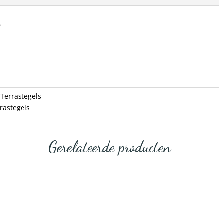
e
,
Terrastegels
rrastegels
Gerelateerde producten