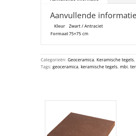
Aanvullende informati
Kleur
Zwart / Antraciet
Formaat
75×75 cm
Categorieën:
Geoceramica
,
Keramische tegels
Tags:
geoceramica
,
keramische tegels
,
mbi
,
te