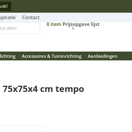
vak!
spiratie
Contact
0
item
Prijsopgave lijst
X
lichting
Accessoires & Tuininrichting
Aanbiedingen
 75x75x4 cm tempo