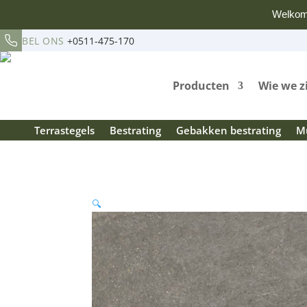
Welkom
BEL ONS
+0511-475-170
Producten
Wie we z
Terrastegels
Bestrating
Gebakken bestrating
Mu
🔍