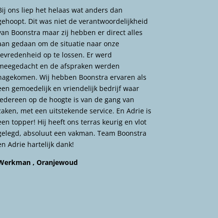
Bij ons liep het helaas wat anders dan
gehoopt. Dit was niet de verantwoordelijkheid
van Boonstra maar zij hebben er direct alles
aan gedaan om de situatie naar onze
tevredenheid op te lossen. Er werd
meegedacht en de afspraken werden
nagekomen. Wij hebben Boonstra ervaren als
een gemoedelijk en vriendelijk bedrijf waar
iedereen op de hoogte is van de gang van
zaken, met een uitstekende service. En Adrie is
een topper! Hij heeft ons terras keurig en vlot
gelegd, absoluut een vakman. Team Boonstra
en Adrie hartelijk dank!
Werkman , Oranjewoud