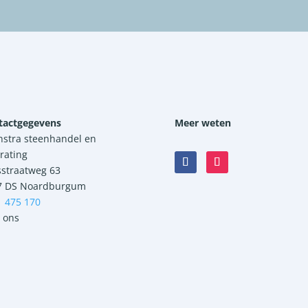
tactgegevens
Meer weten
nstra steenhandel en
rating
sstraatweg 63
7 DS Noardburgum
1 475 170
 ons