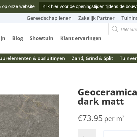
 op onze website
Klik hier voor de openingstijden tijdens de bouw
Gereedschap lenen
Zakelijk Partner
Tuinin
Producten
zoeken
ijn
Blog
Showtuin
Klant ervaringen
urelementen & opsluitingen
Zand, Grind & Split
Tuinver
Geoceramica
dark matt
€
73.95
per m²
Geoceramica