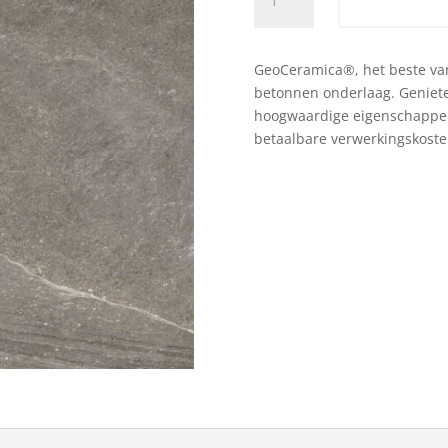
Toevoege
75x75x4
cm
tempo
GeoCeramica®, het beste va
dark
betonnen onderlaag. Genieten
matt
hoogwaardige eigenschappen,
aantal
betaalbare verwerkingskoste