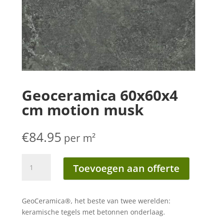
Geoceramica 60x60x4
cm motion musk
€
84.95
per m²
Geoceramica
Toevoegen aan offerte
60x60x4
cm
motion
GeoCeramica®, het beste van twee werelden:
musk
keramische tegels met betonnen onderlaag.
aantal