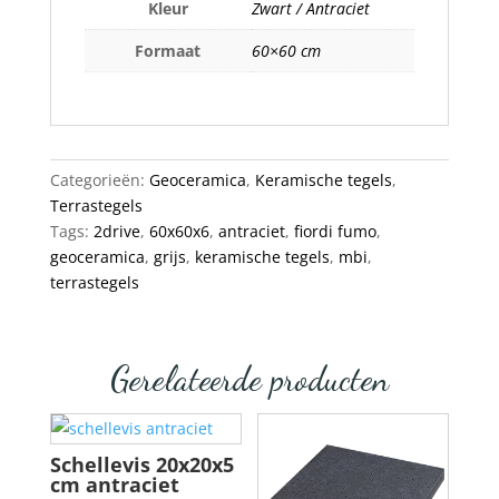
Kleur
Zwart / Antraciet
Formaat
60×60 cm
Categorieën:
Geoceramica
,
Keramische tegels
,
Terrastegels
Tags:
2drive
,
60x60x6
,
antraciet
,
fiordi fumo
,
geoceramica
,
grijs
,
keramische tegels
,
mbi
,
terrastegels
Gerelateerde producten
Schellevis 20x20x5
cm antraciet