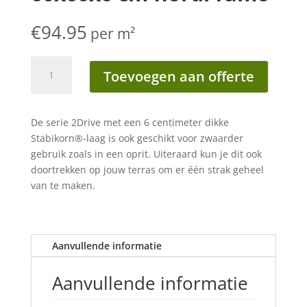
€
94.95
per m²
Geoceramica
Toevoegen aan offerte
2drive
60x60x6
cm
De serie 2Drive met een 6 centimeter dikke
fiordi
Stabikorn®-laag is ook geschikt voor zwaarder
fumo
gebruik zoals in een oprit. Uiteraard kun je dit ook
aantal
doortrekken op jouw terras om er één strak geheel
van te maken.
Aanvullende informatie
Aanvullende informatie