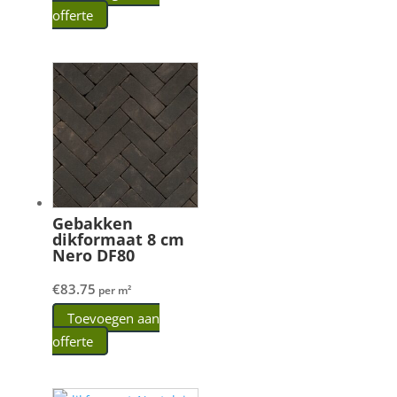
offerte
Gebakken
dikformaat 8 cm
Nero DF80
€
83.75
per m²
Toevoegen aan
offerte