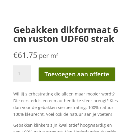
Gebakken dikformaat 6
cm ruston UDF60 strak
€
61.75
per m²
Gebakken
Toevoegen aan offerte
dikformaat
6
cm
Wil jij sierbestrating die alleen maar mooier wordt?
ruston
Die oersterk is en een authentieke sfeer brengt? Kies
UDF60
dan voor de gebakken sierbestrating. 100% natuur,
strak
100% kleurecht. Voel ook de natuur aan je voeten!
aantal
Gebakken klinkers zijn kwalitatief hoogwaardig en
een 100% natuurproduct. Van Nederlandse rivierklei