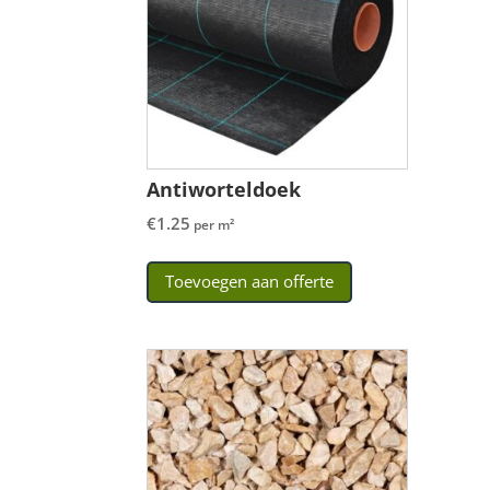
Antiworteldoek
€
1.25
per m²
Toevoegen aan offerte