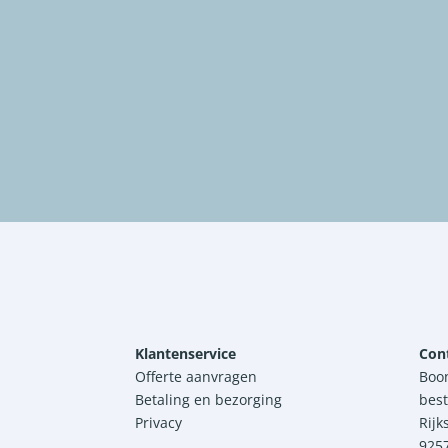
Klantenservice
Con
Offerte aanvragen
Boo
Betaling en bezorging
best
Privacy
Rijk
925