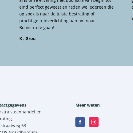
al is onze ervaring met Boonstra van begin tot
eind perfect geweest en raden we iedereen die
op zoek is naar de juiste bestrating of
prachtige tuinverlichting aan om naar
Boonstra te gaan!
K , Grou
tactgegevens
Meer weten
nstra steenhandel en
rating
sstraatweg 63
7 DS Noardburgum