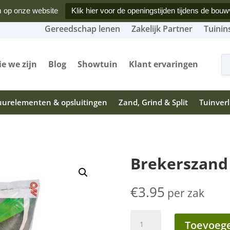
 op onze website
Klik hier voor de openingstijden tijdens de bouw
Gereedschap lenen
Zakelijk Partner
Tuinin
Produ
zoeke
e we zijn
Blog
Showtuin
Klant ervaringen
urelementen & opsluitingen
Zand, Grind & Split
Tuinverl
Brekerszand
€
3.95
per zak
Brekerszand
Toevoege
0-