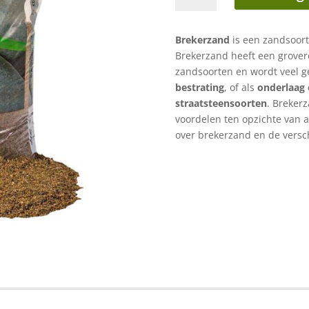
3
mm
Brekerzand
is een zandsoort
20kg
Brekerzand heeft een grovere
aantal
zandsoorten en wordt veel ge
bestrating
, of als
onderlaag 
straatsteensoorten
. Brekerz
voordelen ten opzichte van a
over brekerzand en de versc