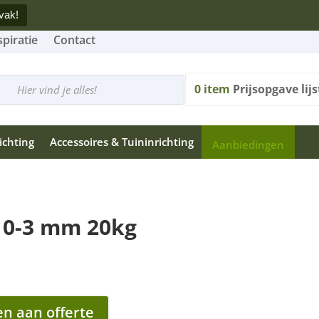
vak!
spiratie
Contact
cten
n
0
item
Prijsopgave lijs
ichting
Accessoires & Tuininrichting
Aanbiedingen
 0-3 mm 20kg
n aan offerte