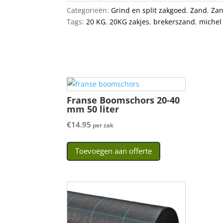
Categorieën:
Grind en split zakgoed
,
Zand
,
Zan
Tags:
20 KG
,
20KG zakjes
,
brekerszand
,
michel
Franse Boomschors 20-40
mm 50 liter
€
14.95
per zak
Toevoegen aan offerte