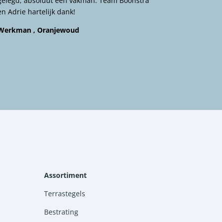
gelegd, absoluut een vakman. Team Boonstra
en Adrie hartelijk dank!
Werkman , Oranjewoud
Assortiment
Terrastegels
Bestrating