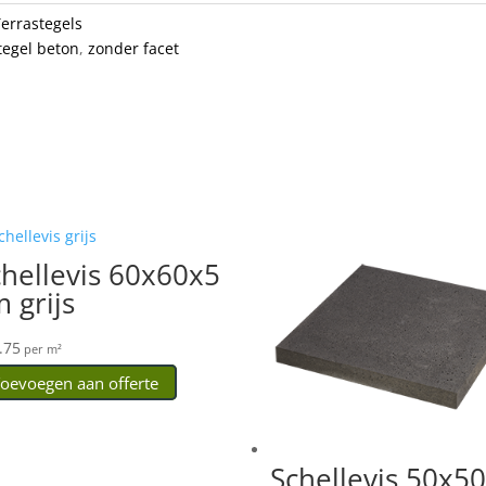
Terrastegels
tegel beton
,
zonder facet
chellevis 60x60x5
 grijs
.75
per m²
oevoegen aan offerte
Schellevis 50x5