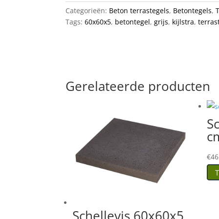
Categorieën:
Beton terrastegels
,
Betontegels
,
Tags:
60x60x5
,
betontegel
,
grijs
,
kijlstra
,
terras
Gerelateerde producten
S
cm
€
46
T
Schellevis 60x60x5