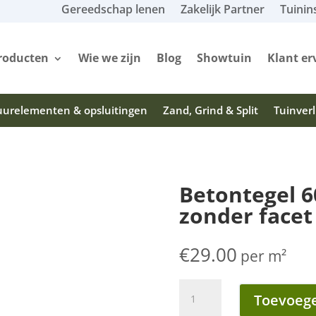
Gereedschap lenen
Zakelijk Partner
Tuinin
roducten
Wie we zijn
Blog
Showtuin
Klant er
urelementen & opsluitingen
Zand, Grind & Split
Tuinverl
Betontegel 6
zonder facet
€
29.00
per m²
Betontegel
Toevoege
60x60x5