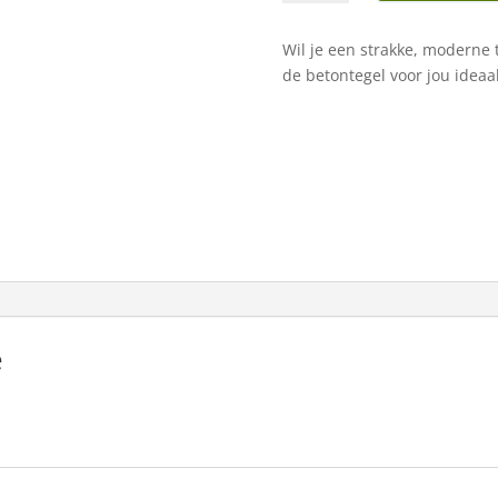
cm
grijs
Wil je een strakke, moderne t
zonder
de betontegel voor jou ideaal
facet
aantal
e