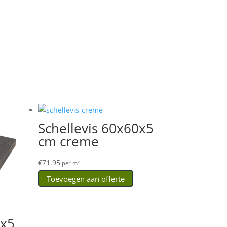
Schellevis 60x60x5
cm creme
€
71.95
per m²
Toevoegen aan offerte
0x5