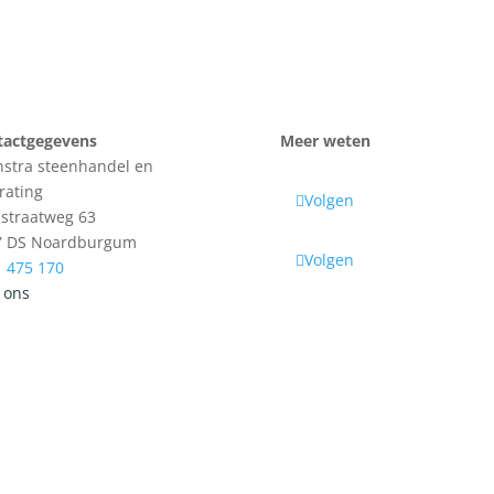
tactgegevens
Meer weten
stra steenhandel en
rating
Volgen
sstraatweg 63
7 DS Noardburgum
Volgen
 475 170
 ons