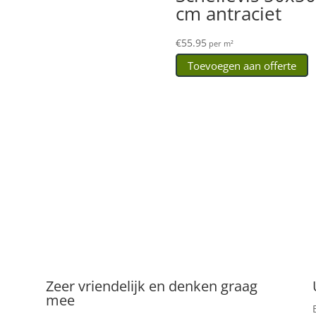
cm antraciet
€
55.95
per m²
Toevoegen aan offerte
Zeer vriendelijk en denken graag
mee