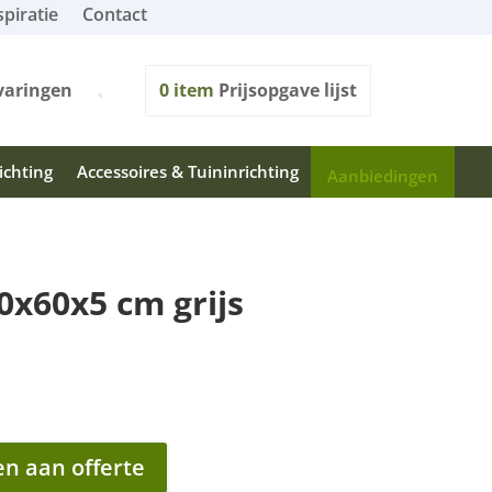
spiratie
Contact
varingen
0
item
Prijsopgave lijst
ichting
Accessoires & Tuininrichting
Aanbiedingen
0x60x5 cm grijs
n aan offerte