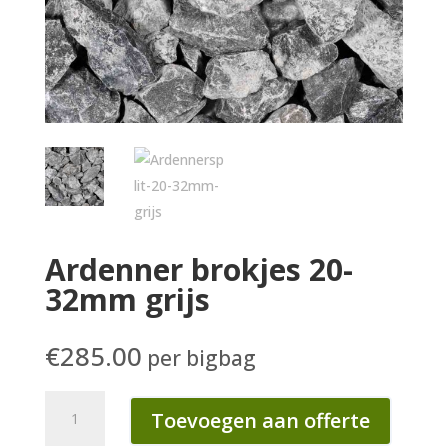
Ardenner brokjes 20-
32mm grijs
€
285.00
per bigbag
Ardenner
Toevoegen aan offerte
brokjes
20-