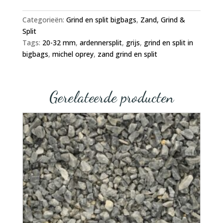
Categorieën:
Grind en split bigbags
,
Zand, Grind &
Split
Tags:
20-32 mm
,
ardennersplit
,
grijs
,
grind en split in
bigbags
,
michel oprey
,
zand grind en split
Gerelateerde producten