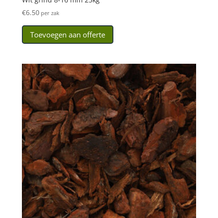
€
6.50
per zak
Toevoegen aan offerte