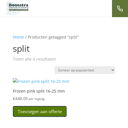
Home
/ Producten getagged “split”
split
Gesorteerd
Toont alle 6 resultaten
op
populariteit
Frozen pink split 16-25 mm
€
448.00
per bigbag
Toevoegen aan offerte