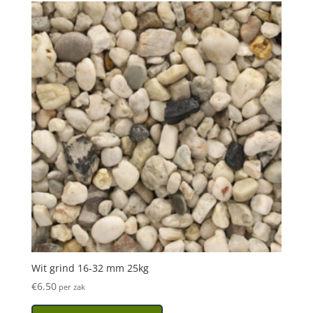
Wit grind 16-32 mm 25kg
€
6.50
per zak