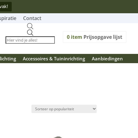
vak!
spiratie
Contact
Producten
zoeken
0
item
Prijsopgave lijst
lichting
Accessoires & Tuininrichting
Aanbiedingen