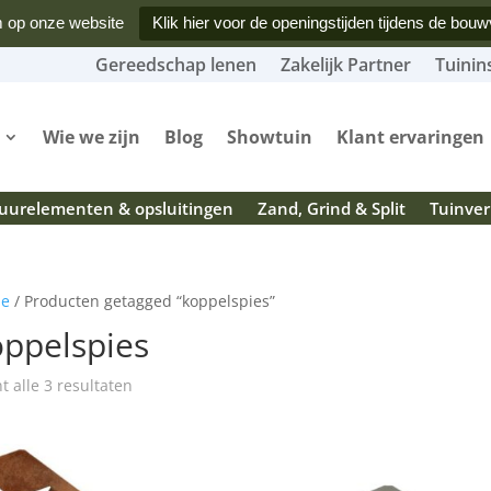
 op onze website
Klik hier voor de openingstijden tijdens de bouw
Gereedschap lenen
Zakelijk Partner
Tuinin
Wie we zijn
Blog
Showtuin
Klant ervaringen
urelementen & opsluitingen
Zand, Grind & Split
Tuinver
e
/ Producten getagged “koppelspies”
oppelspies
Gesorteerd
t alle 3 resultaten
op
populariteit