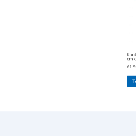
Kant
cm c
€
1.5
T