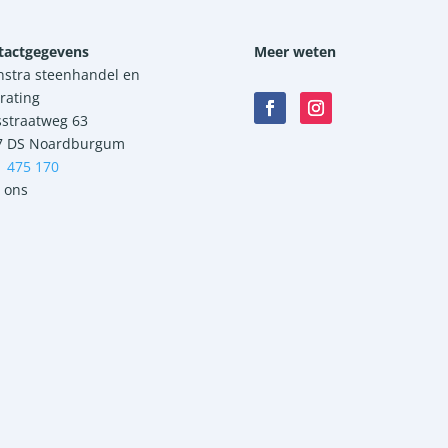
tactgegevens
Meer weten
nstra steenhandel en
rating
sstraatweg 63
7 DS Noardburgum
1 475 170
 ons