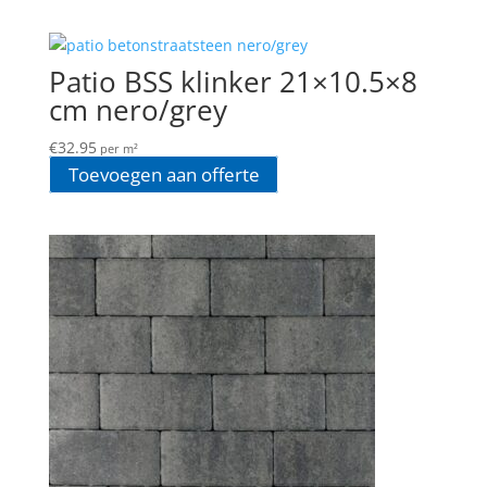
Patio BSS klinker 21×10.5×8
cm nero/grey
€
32.95
per m²
Toevoegen aan offerte