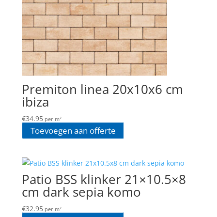
Premiton linea 20x10x6 cm
ibiza
€
34.95
per m²
Toevoegen aan offerte
Patio BSS klinker 21×10.5×8
cm dark sepia komo
€
32.95
per m²