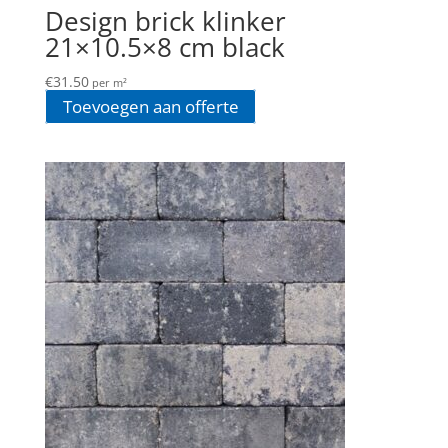
Design brick klinker
21×10.5×8 cm black
€
31.50
per m²
Toevoegen aan offerte