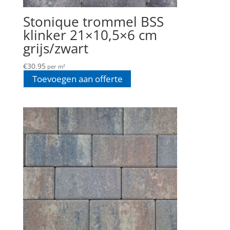
Stonique trommel BSS
klinker 21×10,5×6 cm
grijs/zwart
€
30.95
per m²
Toevoegen aan offerte