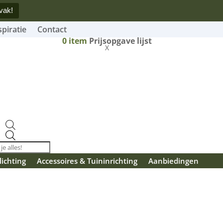
vak!
spiratie
Contact
0
item
Prijsopgave lijst
X
Producten
zoeken
lichting
Accessoires & Tuininrichting
Aanbiedingen