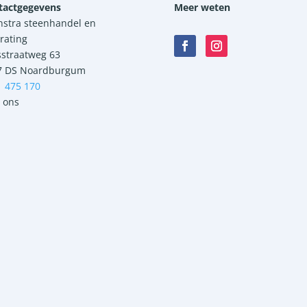
tactgegevens
Meer weten
nstra steenhandel en
rating
sstraatweg 63
7 DS Noardburgum
1 475 170
 ons