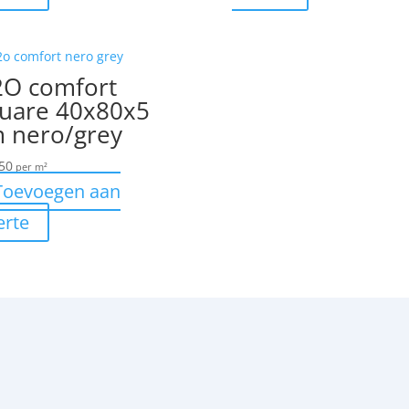
O comfort
uare 40x80x5
 nero/grey
50
per m²
Toevoegen aan
erte