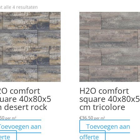
Gesorteerd
t alle 4 resultaten
op
populariteit
O comfort
H2O comfort
uare 40x80x5
square 40x80x5
 desert rock
cm tricolore
50
€
36.50
per m²
per m²
Toevoegen aan
Toevoegen aan
erte
offerte