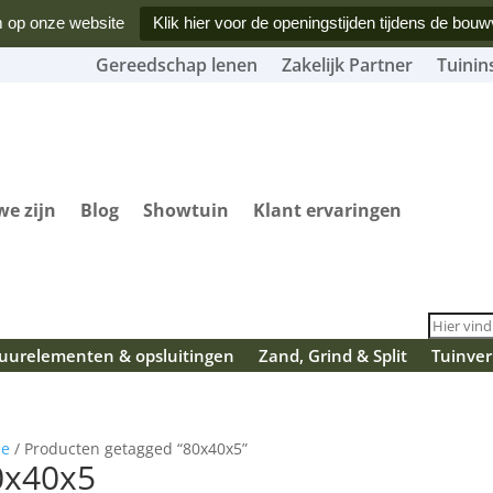
 op onze website
Klik hier voor de openingstijden tijdens de bouw
Gereedschap lenen
Zakelijk Partner
Tuinin
we zijn
Blog
Showtuin
Klant ervaringen
urelementen & opsluitingen
Zand, Grind & Split
Tuinver
e
/ Producten getagged “80x40x5”
0x40x5