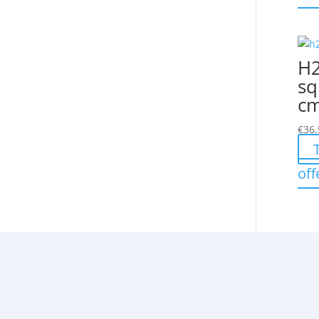
H2
sq
cm
€
36.
off