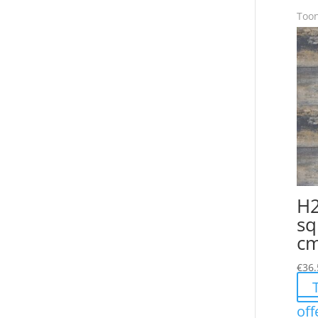
Toon
H2
sq
cm
€
36.
off