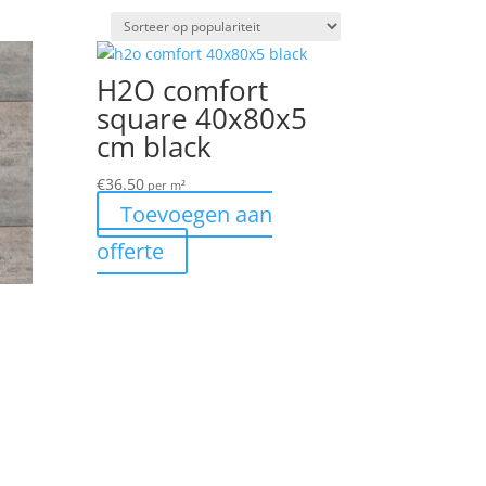
H2O comfort
square 40x80x5
cm black
€
36.50
per m²
Toevoegen aan
offerte