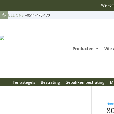
Welkom
BEL ONS
+0511-475-170
Producten
Wie 
Terrastegels
Bestrating
Gebakken bestrating
Mu
Hom
8