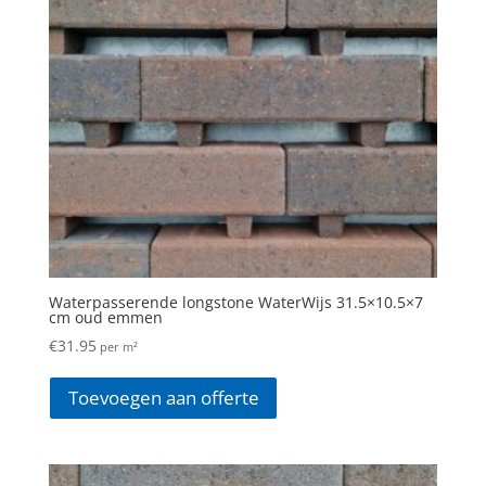
Waterpasserende longstone WaterWijs 31.5×10.5×7
cm oud emmen
€
31.95
per m²
Toevoegen aan offerte