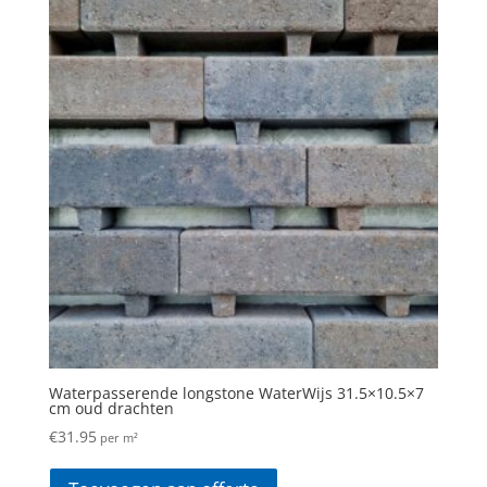
Waterpasserende longstone WaterWijs 31.5×10.5×7
cm oud drachten
€
31.95
per m²