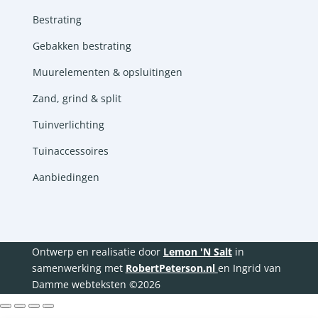
Bestrating
Gebakken bestrating
Muurelementen & opsluitingen
Zand, grind & split
Tuinverlichting
Tuinaccessoires
Aanbiedingen
Ontwerp en realisatie door
Lemon 'N Salt
in
samenwerking met
RobertPeterson.nl
en Ingrid van
Damme webteksten ©2026