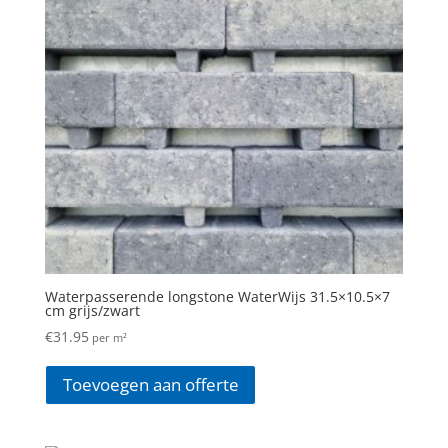
Waterpasserende longstone WaterWijs 31.5×10.5×7
cm grijs/zwart
€
31.95
per m²
Toevoegen aan offerte