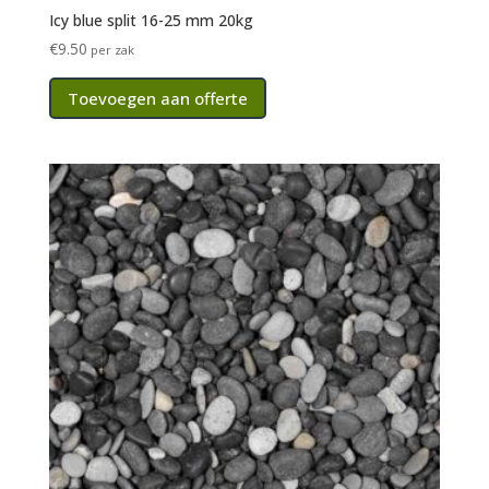
Icy blue split 16-25 mm 20kg
€
9.50
per zak
Toevoegen aan offerte