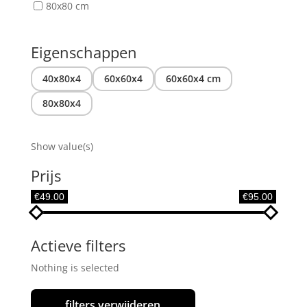
80x80 cm
Eigenschappen
40x80x4
60x60x4
60x60x4 cm
80x80x4
Show value(s)
Prijs
€49.00
€95.00
Actieve filters
Nothing is selected
filters verwijderen