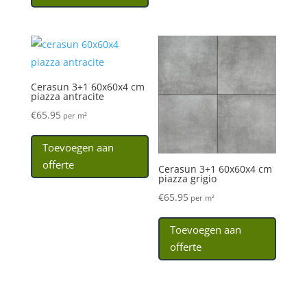
Cerasun 3+1 60x60x4 cm
piazza antracite
€
65.95
per m²
Toevoegen aan
offerte
Cerasun 3+1 60x60x4 cm
piazza grigio
€
65.95
per m²
Toevoegen aan
offerte
Cerasun 3+1 60x60x4 cm
piazza marroncino
€
65.95
per m²