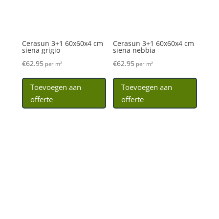
€
62.95
€
62.95
per m²
per m²
Toevoegen aan
Toevoegen aan
offerte
offerte
Cerasun 3+1 40x80x4 cm
Cerasun 3+1 60x60x4 cm
trentino rio sunrise
tropea antracite
€
83.95
€
71.95
per m²
per m²
Toevoegen aan
Toevoegen aan