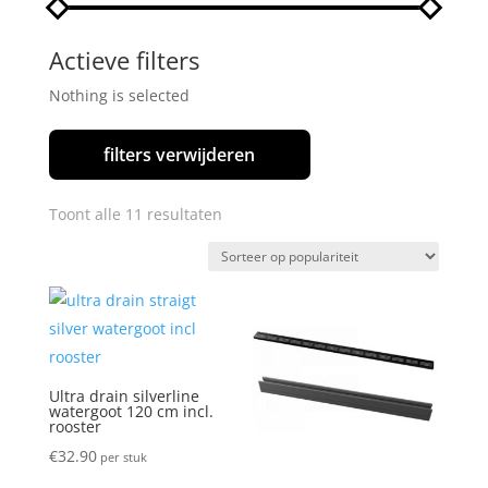
Actieve filters
Nothing is selected
filters verwijderen
Gesorteerd
Toont alle 11 resultaten
op
populariteit
Ultra drain silverline
watergoot 120 cm incl.
rooster
€
32.90
per stuk