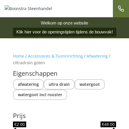
Welkom op onze website
Klik hier voor de openingstijden tijdens de bouwvak!
Home
/
Accessoires & Tuininrichting
/
Afwatering
/
Ultradrain goten
Eigenschappen
afwatering
ultra drain
watergoot
watergoot incl rooster
Prijs
€2.00
€48.00