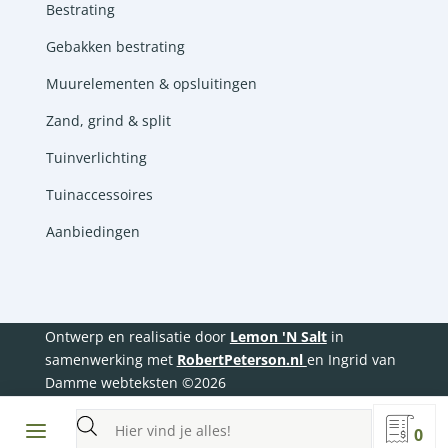
Bestrating
Gebakken bestrating
Muurelementen & opsluitingen
Zand, grind & split
Tuinverlichting
Tuinaccessoires
Aanbiedingen
Ontwerp en realisatie door
Lemon 'N Salt
in
samenwerking met
RobertPeterson.nl
en Ingrid van
Damme webteksten ©2026
Producten
0
zoeken