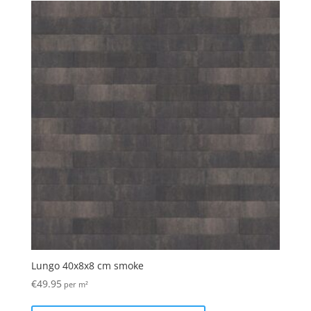
Lungo 40x8x8 cm smoke
€
49.95
per m²