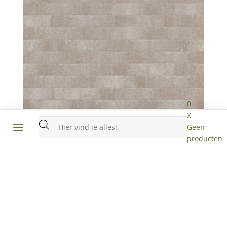
0
X
Producten
Geen
zoeken
producten
Colorline 40x8x8 cm greige
in de lijst
€
52.95
per m²
Toevoegen aan offerte