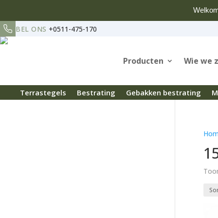
Welkom
BEL ONS
+0511-475-170
Producten
Wie we z
Terrastegels
Bestrating
Gebakken bestrating
M
Hom
1
Toon