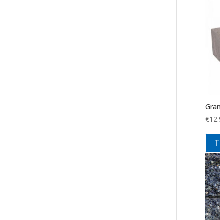
Gran
€
12.
T