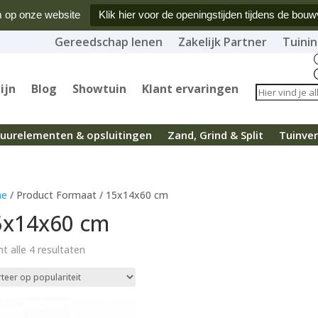
 op onze website
Klik hier voor de openingstijden tijdens de bouw
Gereedschap lenen
Zakelijk Partner
Tuinin
ijn
Blog
Showtuin
Klant ervaringen
uurelementen & opsluitingen
Zand, Grind & Split
Tuinver
e
/ Product Formaat / 15x14x60 cm
5x14x60 cm
Gesorteerd
t alle 4 resultaten
op
populariteit