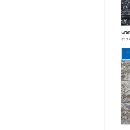
Gran
€
12.
T