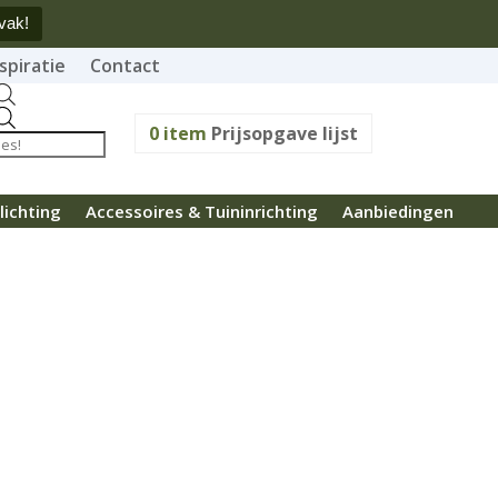
vak!
spiratie
Contact
Producten
zoeken
0
item
Prijsopgave lijst
lichting
Accessoires & Tuininrichting
Aanbiedingen