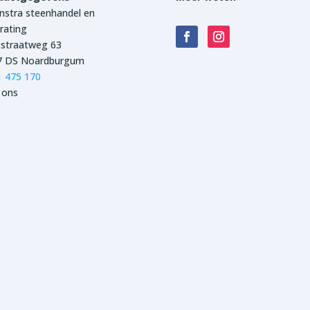
stra steenhandel en
rating
sstraatweg 63
7 DS Noardburgum
1 475 170
 ons